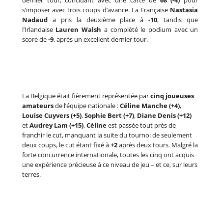
dernier tour, concluant avec une carte de
68 (-4)
pour
s’imposer avec trois coups d’avance. La Française
Nastasia
Nadaud
a pris la deuxième place à
-10
, tandis que
l’Irlandaise
Lauren Walsh
a complété le podium avec un
score de
-9
, après un excellent dernier tour.
La Belgique était fièrement représentée par
cinq joueuses
amateurs
de l’équipe nationale :
Céline Manche (+4)
,
Louise Cuyvers (+5)
,
Sophie Bert (+7)
,
Diane Denis (+12)
et
Audrey Lam (+15)
.
Céline
est passée tout près de
franchir le cut, manquant la suite du tournoi de seulement
deux coups, le cut étant fixé à
+2
après deux tours. Malgré la
forte concurrence internationale, toutes les cinq ont acquis
une expérience précieuse à ce niveau de jeu – et ce, sur leurs
terres.